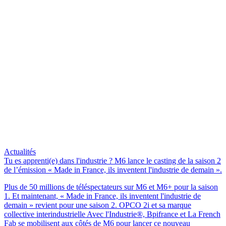
Actualités
Tu es apprenti(e) dans l'industrie ? M6 lance le casting de la saison 2
de l’émission « Made in France, ils inventent l'industrie de demain ».
Plus de 50 millions de téléspectateurs sur M6 et M6+ pour la saison
1. Et maintenant, « Made in France, ils inventent l'industrie de
demain » revient pour une saison 2. OPCO 2i et sa marque
collective interindustrielle Avec l'Industrie®, Bpifrance et La French
Fab se mobilisent aux côtés de M6 pour lancer ce nouveau